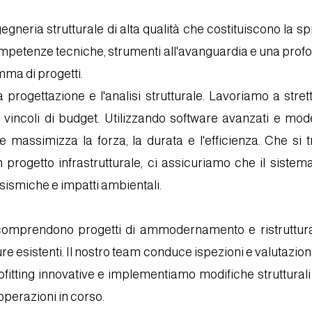
gegneria strutturale di alta qualità che costituiscono la spin
mpetenze tecniche, strumenti all'avanguardia e una profon
mma di progetti.
a progettazione e l'analisi strutturale. Lavoriamo a stre
e i vincoli di budget. Utilizzando software avanzati e mo
e massimizza la forza, la durata e l'efficienza. Che si t
n progetto infrastrutturale, ci assicuriamo che il siste
ze sismiche e impatti ambientali.
rale comprendono progetti di ammodernamento e ristrutt
rutture esistenti. Il nostro team conduce ispezioni e valutaz
rofitting innovative e implementiamo modifiche strutturali
 operazioni in corso.