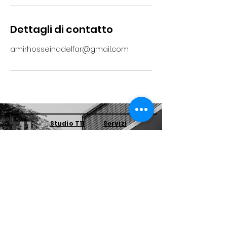
Dettagli di contatto
amirhosseinadelfar@gmail.com
Studio T11
Servizi
Progetti
Chi Siamo
Studio T11, Studio di
Architettura e Ingegneria
Via Filippo Tajani 11
20133 MILANO
Tel.
+39 -02 3655 7218
E-mail info@studiot11.it